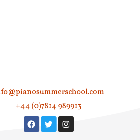
,
nfo@pianosummerschool.com
+44 (0)7814 989913