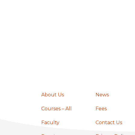
,
,
a
v
i
g
a
About Us
News
t
Courses – All
Fees
i
Faculty
Contact Us